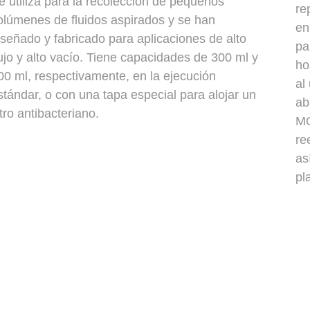
e utiliza para la recolección de pequeños
re
olúmenes de fluidos aspirados y se han
en
iseñado y fabricado para aplicaciones de alto
pa
lujo y alto vacío. Tiene capacidades de 300 ml y
ho
00 ml, respectivamente, en la ejecución
al
stándar, o con una tapa especial para alojar un
ab
iltro antibacteriano.
MO
re
as
pl